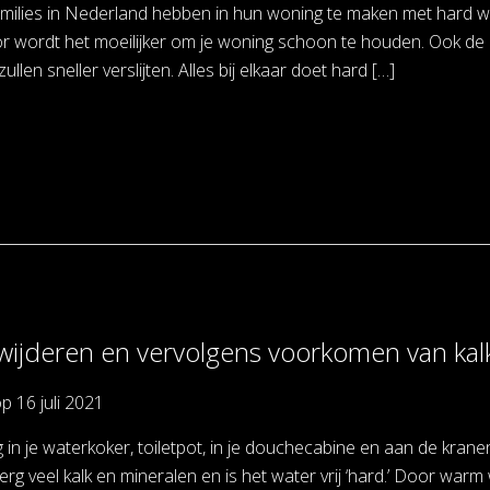
milies in Nederland hebben in hun woning te maken met hard wat
or wordt het moeilijker om je woning schoon te houden. Ook de
ullen sneller verslijten. Alles bij elkaar doet hard […]
wijderen en vervolgens voorkomen van kal
op
16 juli 2021
 in je waterkoker, toiletpot, in je douchecabine en aan de kranen 
rg veel kalk en mineralen en is het water vrij ‘hard.’ Door war