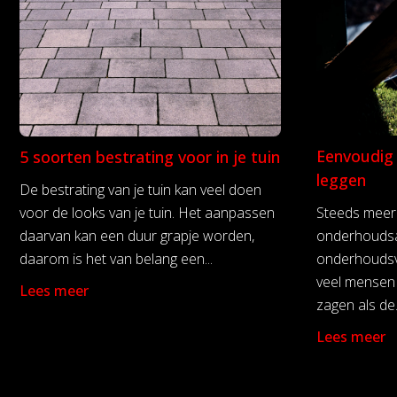
Eenvoudig 
5 soorten bestrating voor in je tuin
leggen
De bestrating van je tuin kan veel doen
voor de looks van je tuin. Het aanpassen
Steeds meer
daarvan kan een duur grapje worden,
onderhoudsa
daarom is het van belang een...
onderhoudsvr
veel mensen 
Lees meer
zagen als de.
Lees meer