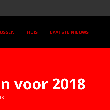
USSEN
HUIS
LAATSTE NIEUWS
NZE BOUW PARTNERS
CONTACT
in voor 2018
018