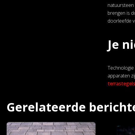
natuursteen n
brengen is d
doorleefde v
Je n
Technologie 
apparaten zi
terrastegel
Gerelateerde bericht