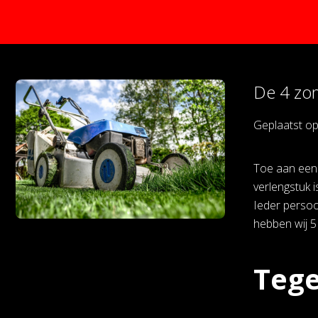
De 4 zom
Geplaatst o
Toe aan een 
verlengstuk 
Ieder persoon
hebben wij 5
Tege