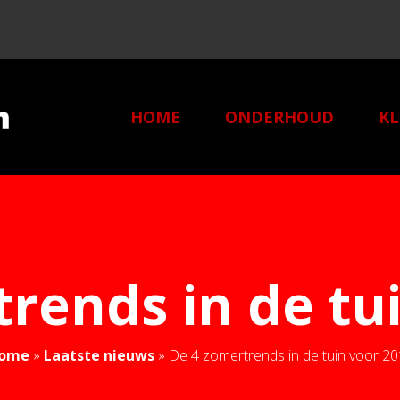
HOME
ONDERHOUD
KL
O
rends in de tu
ome
»
Laatste nieuws
»
De 4 zomertrends in de tuin voor 2